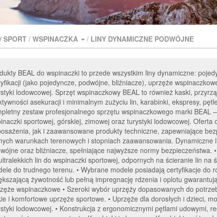
/
SPORT
/
WSPINACZKA
/
LINY DYNAMICZNE PODWÓJNE
dukty BEAL do wspinaczki to przede wszystkim liny dynamiczne: pojedyn
tyfikacji (jako pojedyncze, podwójne, bliźniacze), uprzęże wspinaczkow
ystyki lodowcowej. Sprzęt wspinaczkowy BEAL to również kaski, przyrz
ktywności asekuracji i minimalnym zużyciu lin, karabinki, ekspresy, pęt
pletny zestaw profesjonalnego sprzętu wspinaczkowego marki BEAL —
inaczki sportowej, górskiej, zimowej oraz turystyki lodowcowej. Ofer
osażenia, jak i zaawansowane produkty techniczne, zapewniające bezp
nych warunkach terenowych i stopniach zaawansowania. Dynamiczne l
wójne oraz bliźniacze, spełniające najwyższe normy bezpieczeństwa. 
ultralekkich lin do wspinaczki sportowej, odpornych na ścieranie lin n
ele do trudnego terenu. • Wybrane modele posiadają certyfikacje do r
ększającą żywotność lub pełną impregnację rdzenia i oplotu gwarantuj
zęże wspinaczkowe • Szeroki wybór uprzęży dopasowanych do potrze
kie i komfortowe uprzęże sportowe. • Uprzęże dla dorosłych i dzieci, 
ystyki lodowcowej. • Konstrukcja z ergonomicznymi pętlami udowymi, reg