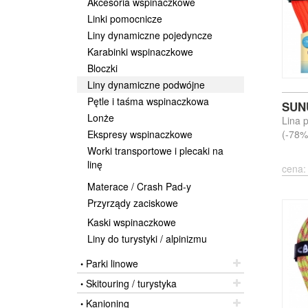
Akcesoria wspinaczkowe
Linki pomocnicze
Liny dynamiczne pojedyncze
Karabinki wspinaczkowe
Bloczki
Liny dynamiczne podwójne
Pętle i taśma wspinaczkowa
SUN
Lonże
Lina 
Ekspresy wspinaczkowe
(-78
Worki transportowe i plecaki na
linę
cena:
Materace / Crash Pad-y
Przyrządy zaciskowe
Kaski wspinaczkowe
Liny do turystyki / alpinizmu
Parki linowe
•
Skitouring / turystyka
•
Kanioning
•