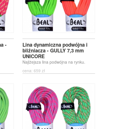
a -
Lina dynamiczna podwójna i
bliźniacza - GULLY 7,3 mm
UNICORE
Najlżejsza lina podwójna na rynku.
cena: 659 zł