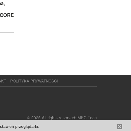
a,
ICORE
AKT
POLITYKA PRYWATNOŚCI
© 2026 All rights reserved: MFC Tech
ustawień przeglądarki.