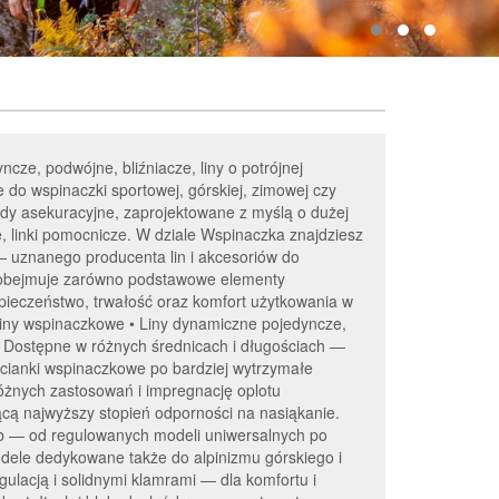
cze, podwójne, bliźniacze, liny o potrójnej
e do wspinaczki sportowej, górskiej, zimowej czy
ądy asekuracyjne, zaprojektowane z myślą o dużej
le, linki pomocnicze. W dziale Wspinaczka znajdziesz
 uznanego producenta lin i akcesoriów do
ta obejmuje zarówno podstawowe elementy
ieczeństwo, trwałość oraz komfort użytkowania w
iny wspinaczkowe • Liny dynamiczne pojedyncze,
• Dostępne w różnych średnicach i długościach —
a ścianki wspinaczkowe po bardziej wytrzymałe
óżnych zastosowań i impregnację oplotu
ącą najwyższy stopień odporności na nasiąkanie.
b — od regulowanych modeli uniwersalnych po
modele dedykowane także do alpinizmu górskiego i
ulacją i solidnymi klamrami — dla komfortu i