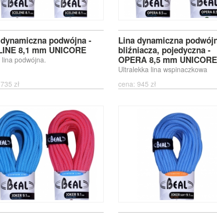
 dynamiczna podwójna -
Lina dynamiczna podwójn
LINE 8,1 mm UNICORE
bliźniacza, pojedyczna -
OPERA 8,5 mm UNICORE
 lina podwójna.
Ultralekka lina wspinaczkowa
 735 zł
cena: 945 zł