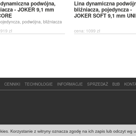
 dynamiczna podwójna,
Lina dynamiczna podwójn
niacza - JOKER 9,1 mm
bliźniacza, pojedyncza -
CORE
JOKER SOFT 9,1 mm UN
pojedyncza, podwójna, bliźniacza
 919 zł
cena: 1099 zł
CENNIKI
TECHNOLOGIE
INFORMACJE
SPRZEDAŻ
B2B
KONT
)
okies. Korzystanie z witryny oznacza zgodę na ich zapis lub odczyt wg 