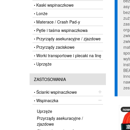
bez
Kaski wspinaczkowe
•
asy
bez
Lonże
•
zuż
Materace / Crash Pad-y
•
zas
org
Pętle i taśma wspinaczkowa
•
zwi
Przyrządy asekuracyjne / zjazdowe
•
zwi
Przyrządy zaciskowe
mat
•
spo
Worki transportowe i plecaki na linę
•
wyt
Uprzęże
•
ins
BEA
inn
ZASTOSOWANIA
naw
zes
Ścianki wspinaczkowe
•
Wspinaczka
•
now
Uprzęże
Przyrządy asekuracyjne /
zjazdowe