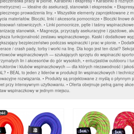
pieczeństwa pracy w pionie. Karabinki i ekspresy • Karabinki o różnych
metryczne) — idealne do asekuracji, stanowisk i ekspresów. • Ekspres
piecznego prowadzenia liny. • Wszystkie elementy zaprojektowane z myś
ycia materiałów. Bloczki, linki i akcesoria pomocnicze • Bloczki linowe
tosowań ratowniczych. • Linki pomocnicze, pętle i taśmy wspinaczkow
anizację stanowisk. • Magnezja, przyrządy asekuracyjne i zjazdowe, a
ększa funkcjonalność zestawu wspinaczkowego. Kaski i dodatkowe wypo
ększający bezpieczeństwo podczas wspinaczki i prac w pionie. • Doda
erace / crash pady, torby i worki na linę. Dla kogo jest ten dział? Se
rtowców wspinaczkowych — szukających sprzętu do wspinaczki sportowe
rzymałych lin i akcesoriów do gór wysokich, • entuzjastów outdooru i t
truktorów i klubów wspinaczkowych — dla których niezawodność i jakość
L? • BEAL to jeden z liderów w produkcji lin wspinaczkowych i techni
owacyjne rozwiązania. • Produkty są projektowane z myślą o płynnym pr
et przy intensywnym użytkowaniu. • Oferta obejmuje pełną gamę akces
taw wspinaczkowy w jednym miejscu.
ość