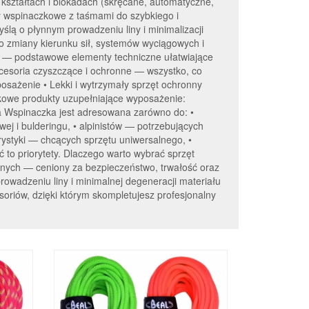
 kształtach i blokadach (skręcane, automatyczne,
y wspinaczkowe z taśmami do szybkiego i
lą o płynnym prowadzeniu liny i minimalizacji
 do zmiany kierunku sił, systemów wyciągowych i
e — podstawowe elementy techniczne ułatwiające
kcesoria czyszczące i ochronne — wszystko, co
sażenie • Lekki i wytrzymały sprzęt ochronny
tkowe produkty uzupełniające wyposażenie:
kcja Wspinaczka jest adresowana zarówno do: •
j i bulderingu, • alpinistów — potrzebujących
urystyki — chcących sprzętu uniwersalnego, •
 to priorytety. Dlaczego warto wybrać sprzęt
cznych — ceniony za bezpieczeństwo, trwałość oraz
owadzeniu liny i minimalnej degeneracji materiału
oriów, dzięki którym skompletujesz profesjonalny