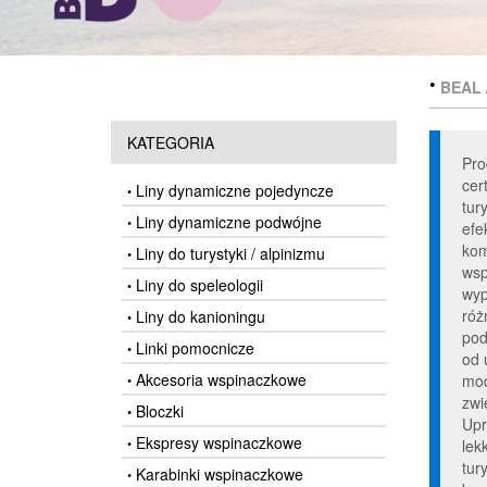
•
BEAL 
KATEGORIA
Pro
cer
Liny dynamiczne pojedyncze
•
tur
Liny dynamiczne podwójne
•
efe
kom
Liny do turystyki / alpinizmu
•
wsp
Liny do speleologii
•
wyp
róż
Liny do kanioningu
•
pod
Linki pomocnicze
•
od 
Akcesoria wspinaczkowe
mod
•
zwi
Bloczki
•
Upr
Ekspresy wspinaczkowe
•
lek
tur
Karabinki wspinaczkowe
•