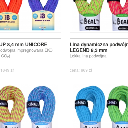
UP 8,4 mm UNICORE
Lina dynamiczna podwójn
LEGEND 8,3 mm
podwójna impregnowana EKO
% CO
)
Lekka lina podwójna
2
 1649 zł
cena: 669 zł