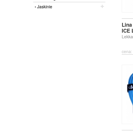
Jaskinie
•
Lina
ICE 
Lekka
cena: