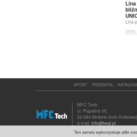
Lina
bliź
UNI
Lina 
cena:
SPORT
PRZEMYSŁ
KATALOGI
MFC Tech
ul. Pogodna 35,
32-084 Mników (koło Krakowa
e-mail:
info@beal.pl
Ten serwis wykorzystuje pliki co