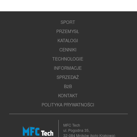
SPORT
PRZEMYSŁ
KATALOGI
CENNIKI
TECHNOLOGIE
INFORMACJE
SPRZEDAŻ
B2B
KONTAKT
POLITYKA PRYWATNOŚCI
MFC Tech
ul. Pogodna 35,
32-084 Mników (koło Krakowa)