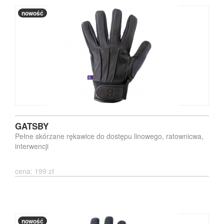
nowość
GATSBY
Pełne skórzane rękawice do dostępu linowego, ratownicwa,
interwencji
cena: 199 zł
nowość