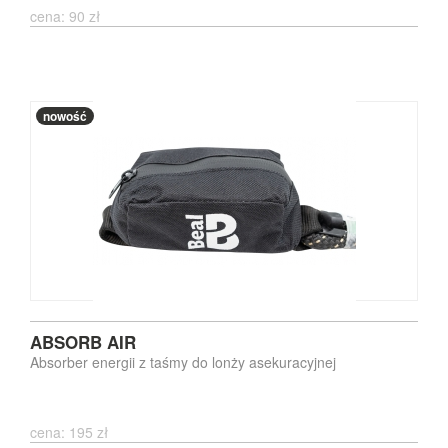
cena: 90 zł
nowość
ABSORB AIR
Absorber energii z taśmy do lonży asekuracyjnej
cena: 195 zł